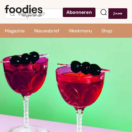
Abonneren
Zoek
Menu
Magazine
Nieuwsbrief
Weekmenu
Shop