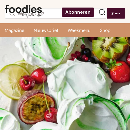
Abonneren
Zoek
Menu
Magazine
Nieuwsbrief
Weekmenu
Shop