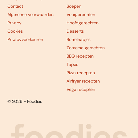
Contact
Soepen
Algemene voorwaarden
Voorgerechten
Privacy
Hoofdgerechten
Cookies
Desserts
Privacyvoorkeuren
Borrelhapjes
Zomerse gerechten
BBQ recepten
Tapas
Pizza recepten
Airfryer recepten
Vega recepten
© 2026 - Foodies
Social
Foodies 08/2026
Tropische smaakexplosies
media
Abonneren