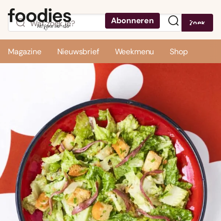
Abonneren
Zoek
Menu
Magazine
Nieuwsbrief
Weekmenu
Shop