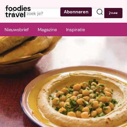
Abonneren
Zoek
Menu
Nieuwsbrief
Magazine
Inspiratie