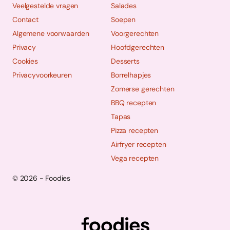
Veelgestelde vragen
Salades
Contact
Soepen
Algemene voorwaarden
Voorgerechten
Privacy
Hoofdgerechten
Cookies
Desserts
Privacyvoorkeuren
Borrelhapjes
Zomerse gerechten
BBQ recepten
Tapas
Pizza recepten
Airfryer recepten
Vega recepten
© 2026 - Foodies
Social
Foodies 08/2026
Tropische smaakexplosies
media
Abonneren