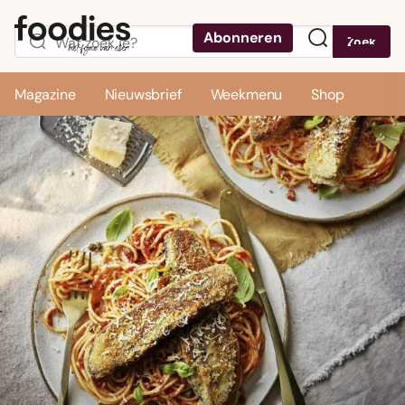
Abonneren
Zoek
Menu
Magazine
Nieuwsbrief
Weekmenu
Shop