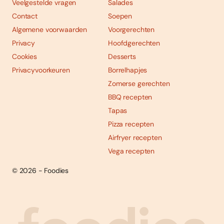
Veelgestelde vragen
Salades
Contact
Soepen
Algemene voorwaarden
Voorgerechten
Privacy
Hoofdgerechten
Cookies
Desserts
Privacyvoorkeuren
Borrelhapjes
Zomerse gerechten
BBQ recepten
Tapas
Pizza recepten
Airfryer recepten
Vega recepten
© 2026 - Foodies
Social
Foodies 08/2026
Tropische smaakexplosies
media
Abonneren