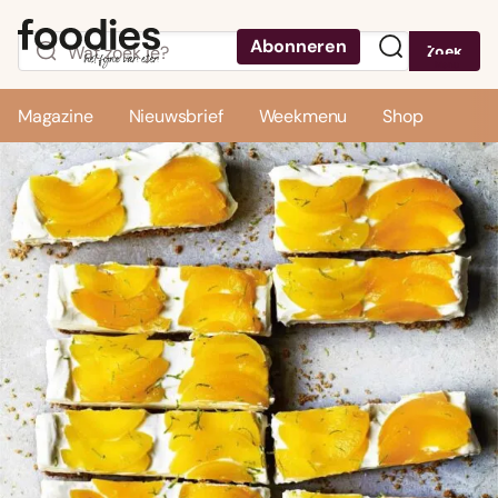
Abonneren
Zoek
Menu
Magazine
Nieuwsbrief
Weekmenu
Shop