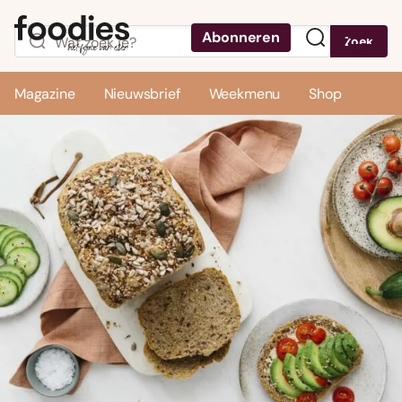
Abonneren
Zoek
Menu
Magazine
Nieuwsbrief
Weekmenu
Shop