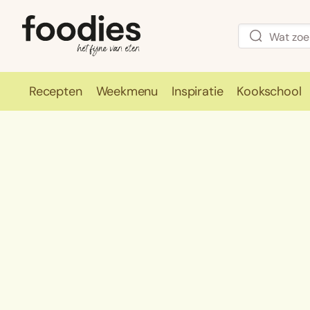
Recepten
Weekmenu
Inspiratie
Kookschool
Recepten
Weekmenu
Inspirati