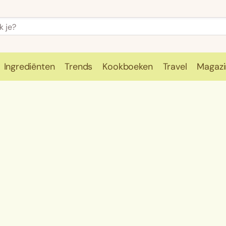
Ingrediënten
Trends
Kookboeken
Travel
Magazi
e
Kookschool
Ingrediënten
Trends
Kookboeken