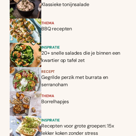
Klassieke tonijnsalade
THEMA
BBQ recepten
INSPIRATIE
20+ snelle salades die je binnen een
kwartier op tafel zet
RECEPT
Gegrilde perzik met burrata en
serranoham
THEMA
Borrelhapjes
INSPIRATIE
Recepten voor grote groepen: 15x
lekker koken zonder stress