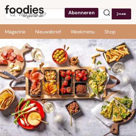
Abonneren
Zoek
Menu
Magazine
Nieuwsbrief
Weekmenu
Shop