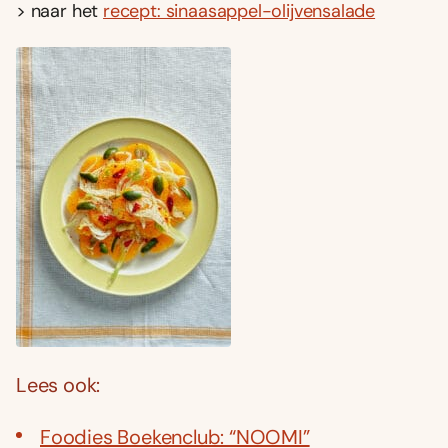
> naar het
recept: sinaasappel-olijvensalade
Lees ook:
Foodies Boekenclub: “NOOMI”