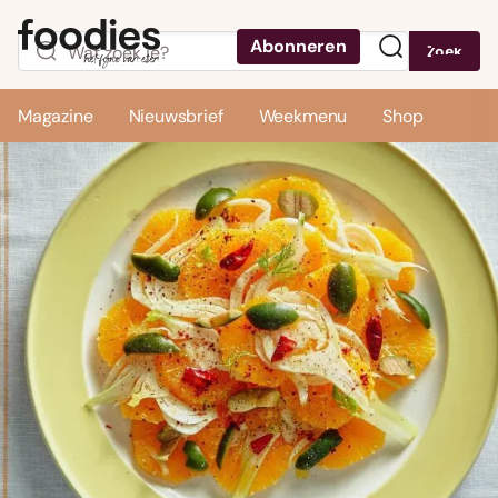
Abonneren
Zoek
Menu
Magazine
Nieuwsbrief
Weekmenu
Shop