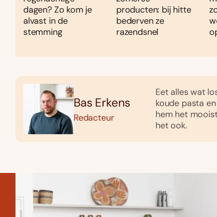
dagen? Zo kom je
producten: bij hitte
z
alvast in de
bederven ze
w
stemming
razendsnel
o
Eet alles wat lo
Bas Erkens
koude pasta en 
hem het mooiste
Redacteur
het ook.