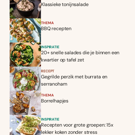
Klassieke tonijnsalade
THEMA
BBQ recepten
INSPIRATIE
20+ snelle salades die je binnen een
kwartier op tafel zet
RECEPT
Gegrilde perzik met burrata en
serranoham
THEMA
Borrelhapjes
INSPIRATIE
Recepten voor grote groepen: 15x
lekker koken zonder stress