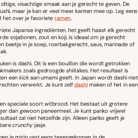
ziltige, visachtige smaak aan je gerecht te geven. De
ushi, maar je kan er veel meer kanten mee op. Leg eens
l het over je favoriete
ramen
.
riete Japanse ingrediënten, het geeft haast elk gerecht
e sojabonen, zout en koji, is ideaal om je gerecht
 beetje in je soep, roerbakgerecht, saus, marinade of
ak.
en is dashi. Dit is een bouillon die wordt getrokken
kmakers zoals gedroogde shiitakes. Het resultaat is
hten een
kick
aan umami geeft. In Japan wordt dashi niet
rechten verwerkt. Je kunt zelf
dashi
maken of het in een
 speciale soort witbrood. Het bestaat uit grotere
eriger dan gewoon paneermeel. Je kunt panko vrijwel
ltaat zal niet hetzelfde zijn. Alleen panko geeft je
nbare
crunchy
jasje.
 ben je mirin vast eens tegengekomen in de