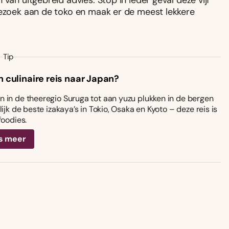
van uitgebreid advies. Stop in ieder geval deze vijf
bezoek aan de toko en maak er de meest lekkere
Tip
n culinaire reis naar Japan?
 in de theeregio Suruga tot aan yuzu plukken in de bergen
ijk de beste izakaya’s in Tokio, Osaka en Kyoto – deze reis is
foodies.
s meer