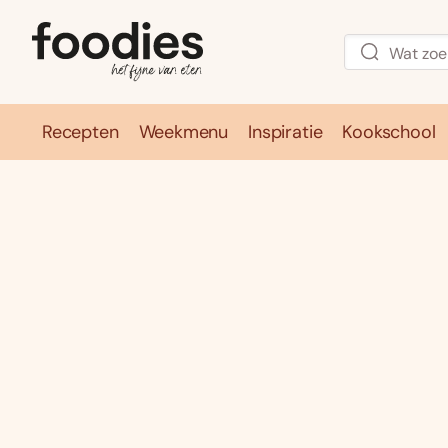
Recepten
Weekmenu
Inspiratie
Kookschool
Recepten
Weekmenu
Inspirati