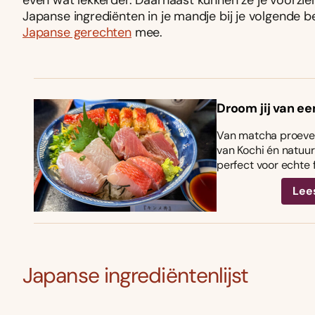
even wat lekkerder. Daarnaast kunnen ze je voorzien 
Japanse ingrediënten in je mandje bij je volgende 
Japanse gerechten
mee.
Droom jij van ee
Van matcha proeven
van Kochi én natuurl
perfect voor echte 
Lee
Japanse ingrediëntenlijst