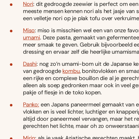
Nori
: dit gedroogde zeewier is perfect om een 
meeste mensen kennen nori als het jasje van s
een velletje nori op je plak tofu over verkruime
Miso
: miso is misschien wel een van onze favo
umami
. Deze pasta, gemaakt van gefermenteerd
meer smaak te geven. Gebruik bijvoorbeeld een
dressing en ervaar zelf die heerlijke umamisma
Dashi
: nog zo’n umami-bom uit de Japanse keuk
van gedroogde
kombu
, bonitovlokken en smaa
een rijke en complexe bouillon die al je gerec
alleen als soep gedronken maar ook in veel ge
pakje of flesje in de toko kopen.
Panko:
een Japans paneermeel gemaakt van een
vlokken en is veel lichter, luchtiger en knapp
altijd door paneermeel vervangen, maar het resu
gerechten het lichte, maar oh zo onweerstaa
Mirin
: als je vaak Aziatische gerechten maakt,