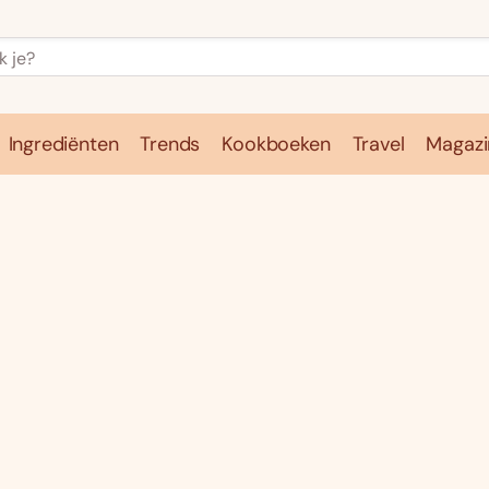
Ingrediënten
Trends
Kookboeken
Travel
Magazi
e
Kookschool
Ingrediënten
Trends
Kookboeken