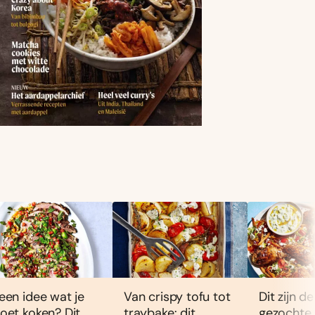
een idee wat je
Van crispy tofu tot
Dit zijn d
oet koken? Dit
traybake: dit
gezochte