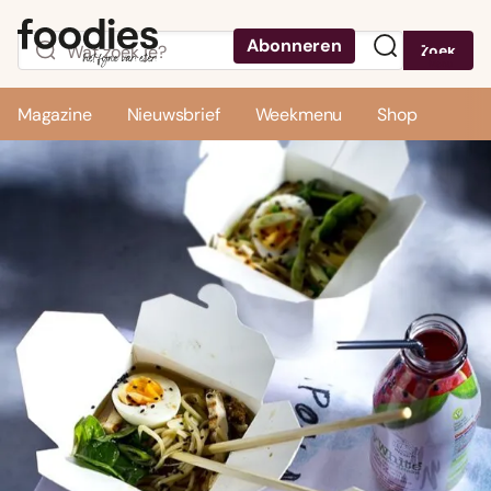
Abonneren
Zoek
Menu
Magazine
Nieuwsbrief
Weekmenu
Shop