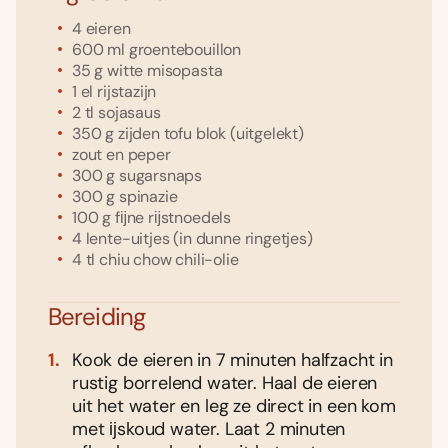
4
eieren
600
ml
groentebouillon
35
g
witte misopasta
1
el
rijstazijn
2
tl
sojasaus
350
g
zijden tofu blok
(uitgelekt)
zout en peper
300
g
sugarsnaps
300
g
spinazie
100
g
fĳne rĳstnoedels
4
lente-uitjes
(in dunne ringetjes)
4
tl
chiu chow chili-olie
Bereiding
Kook de eieren in 7 minuten halfzacht in
rustig borrelend water. Haal de eieren
uit het water en leg ze direct in een kom
met ĳskoud water. Laat 2 minuten