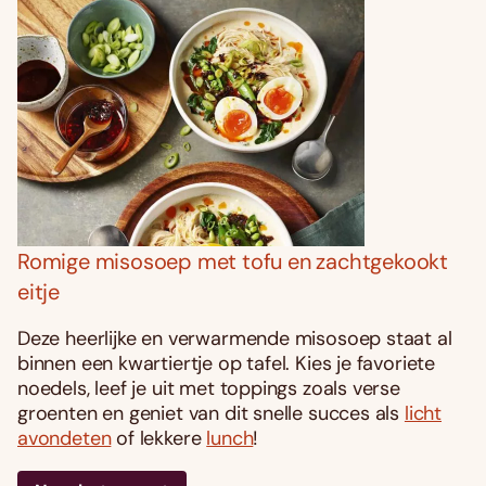
Romige misosoep met tofu en zachtgekookt
eitje
Deze heerlijke en verwarmende misosoep staat al
binnen een kwartiertje op tafel. Kies je favoriete
noedels, leef je uit met toppings zoals verse
groenten en geniet van dit snelle succes als
licht
avondeten
of lekkere
lunch
!