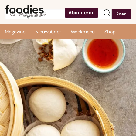
Abonneren
Zoek
Menu
Magazine
Nieuwsbrief
Weekmenu
Shop