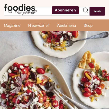
Abonneren
Zoek
Menu
Magazine
Nieuwsbrief
Weekmenu
Shop