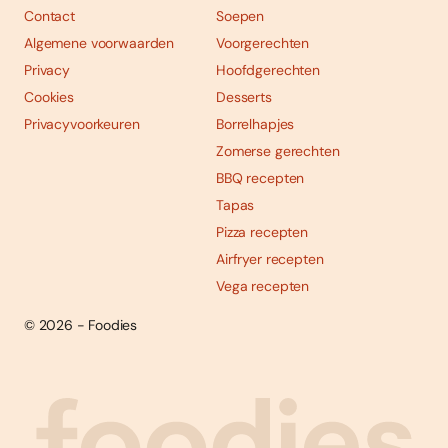
Contact
Soepen
Algemene voorwaarden
Voorgerechten
Privacy
Hoofdgerechten
Cookies
Desserts
Privacyvoorkeuren
Borrelhapjes
Zomerse gerechten
BBQ recepten
Tapas
Pizza recepten
Airfryer recepten
Vega recepten
© 2026 - Foodies
Social
Foodies 08/2026
Tropische smaakexplosies
media
Abonneren