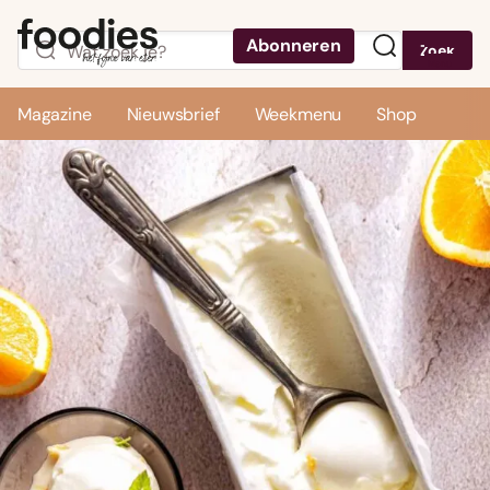
Abonneren
Zoek
Menu
Magazine
Nieuwsbrief
Weekmenu
Shop