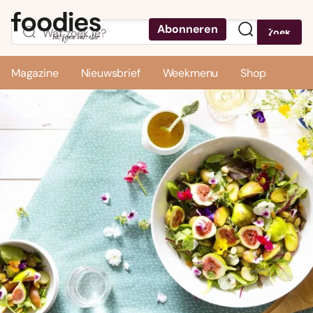
Abonneren
Zoek
Menu
Magazine
Nieuwsbrief
Weekmenu
Shop