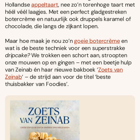
Hollandse
appeltaart
, nee zo’n torenhoge taart met
héél véél laagjes. Met een perfect gladgestreken
botercrème en natuurlijk ook druppels karamel of
chocolade, die langs de zĳkant lopen.
Maar hoe maak je nou zo’n
goeie botercrème
en
wat is de beste techniek voor een superstrakke
dripcake?
We trokken een schort aan, stroopten
onze mouwen op en gingen – met een beetje hulp
van Zeinab én haar nieuwe bakboek ‘
Zoets van
Zeinab
‘ – de strĳd aan voor de titel ‘beste
thuisbakker van Foodies’.