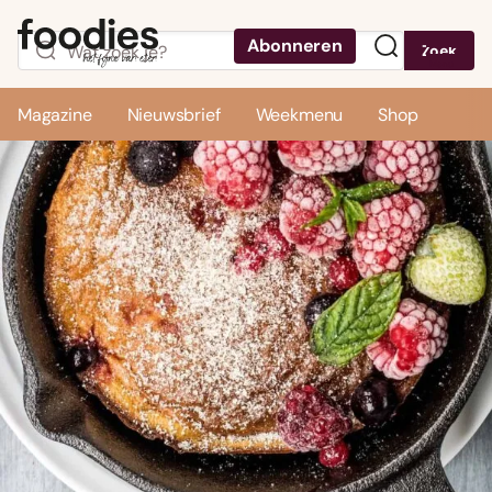
Abonneren
Zoek
Menu
Magazine
Nieuwsbrief
Weekmenu
Shop