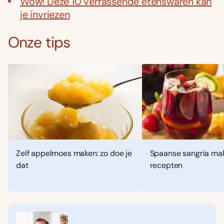
Wow! Deze 10 verrassende etenswaren kan
je invriezen
Onze tips
Zelf appelmoes maken: zo doe je
Spaanse sangria mak
dat
recepten