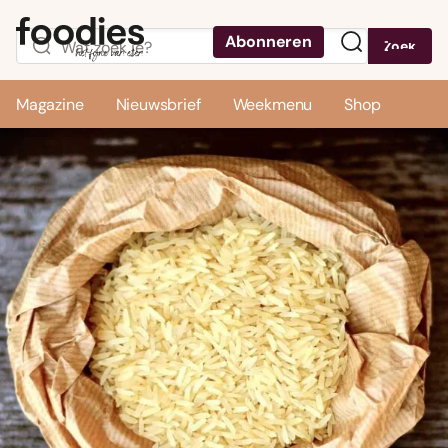
Abonneren
Zoek
Menu
Magazine
Nieuwsbrief
Weekmenu
Shop