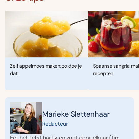
Zelf appelmoes maken: zo doe je
Spaanse sangria mak
dat
recepten
Marieke Slettenhaar
Redacteur
Eet het liefst hartig en zoet door elkaar (tip: