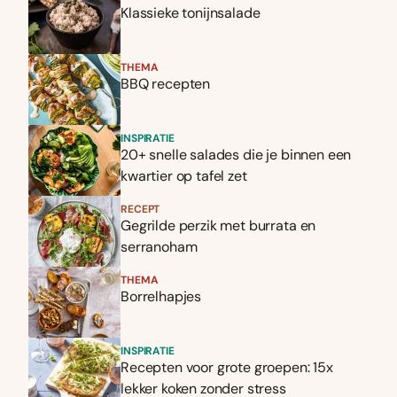
Klassieke tonijnsalade
THEMA
BBQ recepten
INSPIRATIE
20+ snelle salades die je binnen een
kwartier op tafel zet
RECEPT
Gegrilde perzik met burrata en
serranoham
THEMA
Borrelhapjes
INSPIRATIE
Recepten voor grote groepen: 15x
lekker koken zonder stress