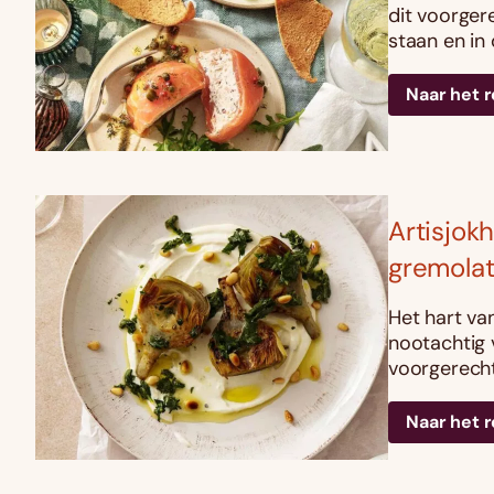
dit voorgere
staan en in 
Naar het 
Artisjok
gremola
Het hart van
nootachtig 
voorgerecht 
Naar het 