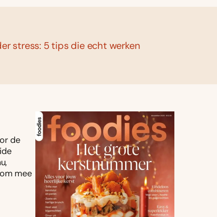
der stress: 5 tips die echt werken
oor de
ide
u,
es om mee