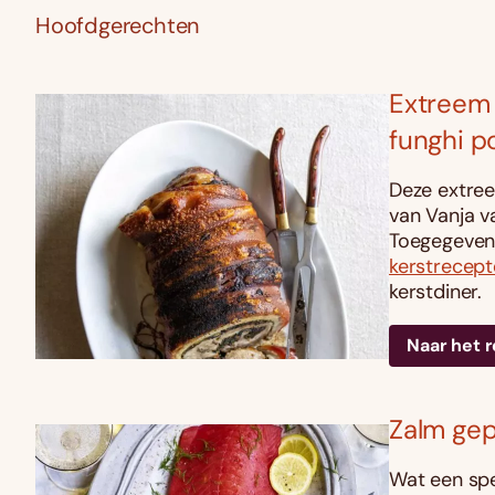
Hoofdgerechten
Extreem 
funghi p
Deze extree
van Vanja v
Toegegeven,
kerstrecep
kerstdiner.
Naar het 
Zalm gep
Wat een spek