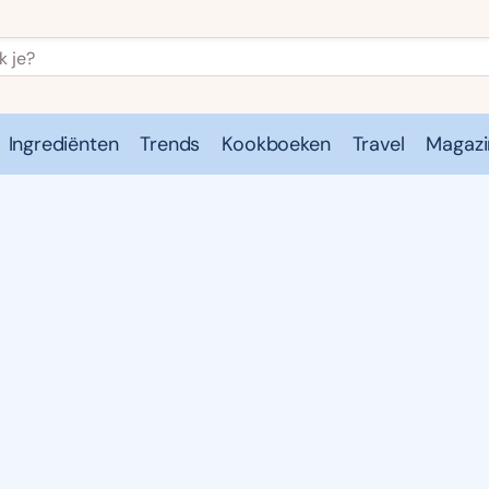
Ingrediënten
Trends
Kookboeken
Travel
Magazi
e
Kookschool
Ingrediënten
Trends
Kookboeken