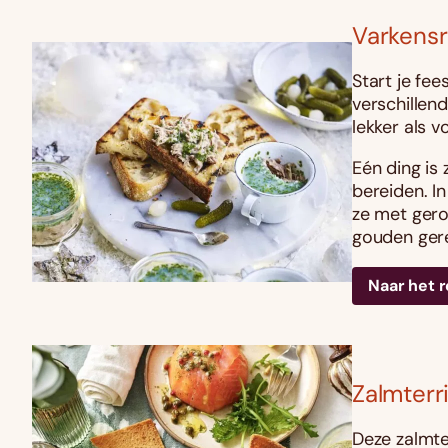
Varkensri
Start je fe
verschillen
lekker als vo
Eén ding is 
bereiden. I
ze met gero
gouden ger
Naar het 
Zalmterr
Deze zalmte