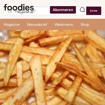
Abonneren
Zoek
Menu
Magazine
Nieuwsbrief
Weekmenu
Shop