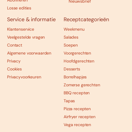
Abonneren
Nieuwsbrief
Losse edities
Service & informatie
Receptcategorieën
Klantenservice
Weekmenu
Veelgestelde vragen
Salades
Contact
Soepen
Algemene voorwaarden
Voorgerechten
Privacy
Hoofdgerechten
Cookies
Desserts
Privacyvoorkeuren
Borrelhapjes
Zomerse gerechten
BBQ recepten
Tapas
Pizza recepten
Airfryer recepten
Vega recepten