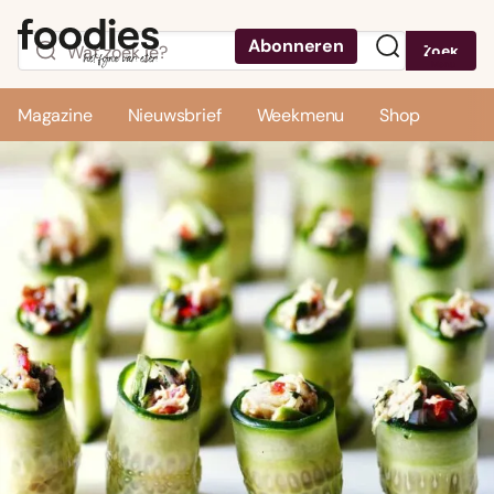
Abonneren
Zoek
Menu
Magazine
Nieuwsbrief
Weekmenu
Shop