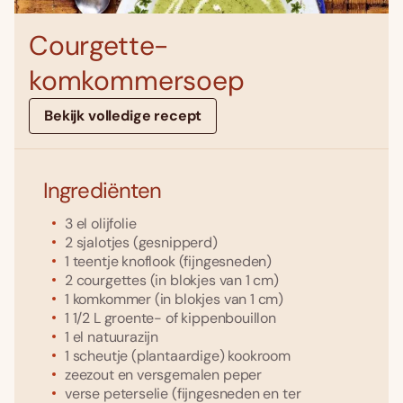
Courgette-
komkommersoep
Bekijk volledige recept
Ingrediënten
3
el
olijfolie
2
sjalotjes
(gesnipperd)
1
teentje
knoflook
(fijngesneden)
2
courgettes
(in blokjes van 1 cm)
1
komkommer
(in blokjes van 1 cm)
1 1/2
L
groente- of kippenbouillon
1
el
natuurazijn
1
scheutje
(plantaardige) kookroom
zeezout en versgemalen peper
verse peterselie
(fijngesneden en ter