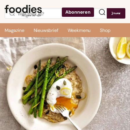
Abonneren
Zoek
Menu
Magazine
Nieuwsbrief
Weekmenu
Shop