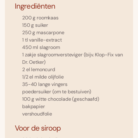
Ingrediënten
200 g roomkaas
150 g suiker
250 g mascarpone
1 tl vanille-extract
450 ml slagroom
1 zakje slagroomversteviger (bijv. Klop-Fix van
Dr. Oetker)
2 el lemoncurd
1/2 el milde olijfolie
35-40 lange vingers
poedersuiker (om te bestuiven)
100 g witte chocolade (geschaafd)
bakpapier
vershoudfolie
Voor de siroop