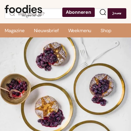
Abonneren
Zoek
Menu
Magazine
Nieuwsbrief
Weekmenu
Shop