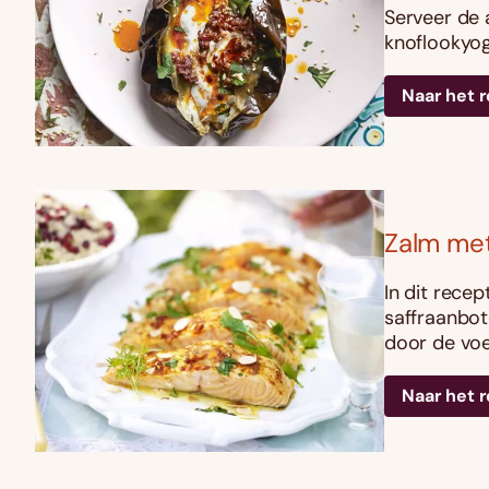
Serveer de 
knoflookyog
Naar het 
Zalm met
In dit recep
saffraanbot
door de voed
Naar het 