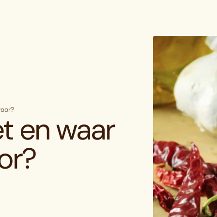
voor?
et en waar
or?