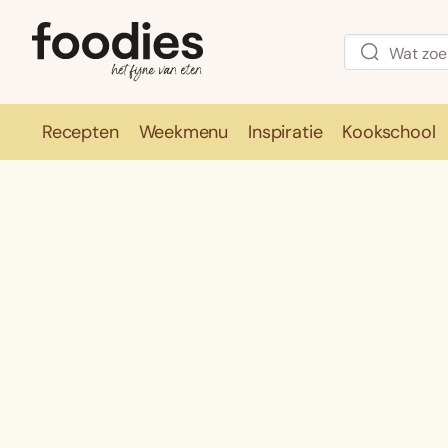
Recepten
Weekmenu
Inspiratie
Kookschool
Recepten
Weekmenu
Inspirati