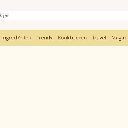
Ingrediënten
Trends
Kookboeken
Travel
Magazi
e
Kookschool
Ingrediënten
Trends
Kookboeken