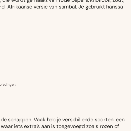
s, die wordt gemaakt van rode pepers, knoflook, zout,
oord-Afrikaanse versie van sambal. Je gebruikt harissa
biedingen.
 de schappen. Vaak heb je verschillende soorten: een
n waar iets extra’s aan is toegevoegd zoals rozen of