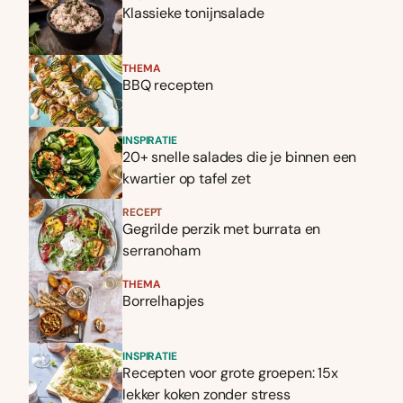
Klassieke tonijnsalade
THEMA
BBQ recepten
INSPIRATIE
20+ snelle salades die je binnen een
kwartier op tafel zet
RECEPT
Gegrilde perzik met burrata en
serranoham
THEMA
Borrelhapjes
INSPIRATIE
Recepten voor grote groepen: 15x
lekker koken zonder stress