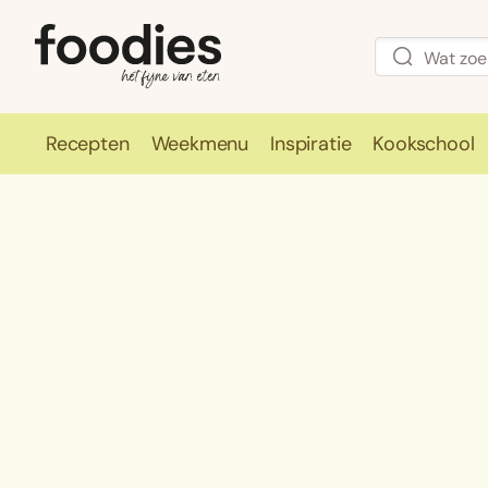
Recepten
Weekmenu
Inspiratie
Kookschool
Recepten
Weekmenu
Inspirati