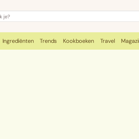
Ingrediënten
Trends
Kookboeken
Travel
Magazi
e
Kookschool
Ingrediënten
Trends
Kookboeken