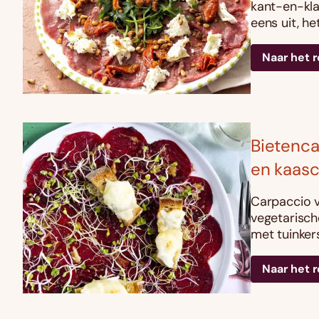
kant-en-kl
eens uit, h
Naar het 
Bietenca
en kaas
Carpaccio v
vegetarisch
met tuinker
Naar het 