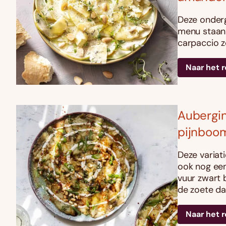
Deze onder
menu staan 
carpaccio z
Naar het 
Aubergin
pijnboo
Deze variat
ook nog een
vuur zwart 
de zoete da
Naar het 