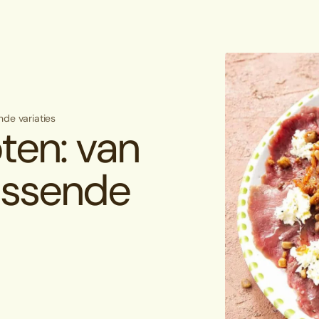
nde variaties
ten: van
rassende