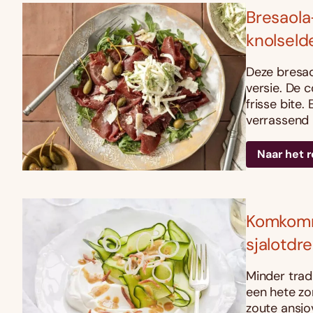
Bresaola
knolseld
Deze bresao
versie. De 
frisse bite
verrassend l
Naar het 
Komkomm
sjalotdr
Minder tradi
een hete zo
zoute ansjov