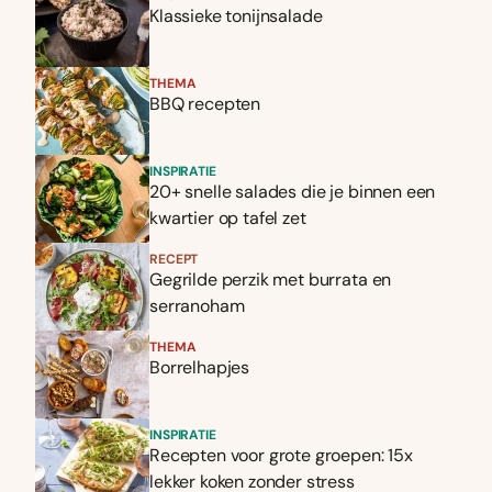
Klassieke tonijnsalade
THEMA
BBQ recepten
INSPIRATIE
20+ snelle salades die je binnen een
kwartier op tafel zet
RECEPT
Gegrilde perzik met burrata en
serranoham
THEMA
Borrelhapjes
INSPIRATIE
Recepten voor grote groepen: 15x
lekker koken zonder stress