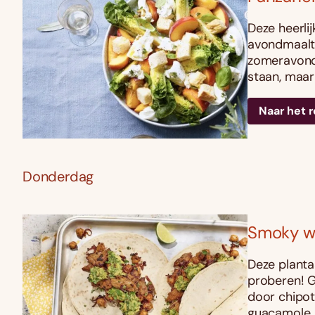
Deze heerlij
avondmaalti
zomeravonde
staan, maar
Naar het 
Donderdag
Smoky wr
Deze planta
proberen! G
door chipot
guacamole, 