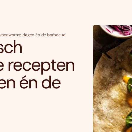
n voor warme dagen én de barbecue
sch
e recepten
en én de