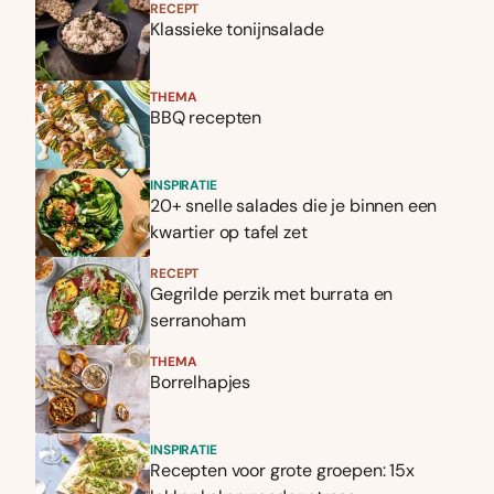
RECEPT
Klassieke tonijnsalade
THEMA
BBQ recepten
INSPIRATIE
20+ snelle salades die je binnen een
kwartier op tafel zet
RECEPT
Gegrilde perzik met burrata en
serranoham
THEMA
Borrelhapjes
INSPIRATIE
Recepten voor grote groepen: 15x