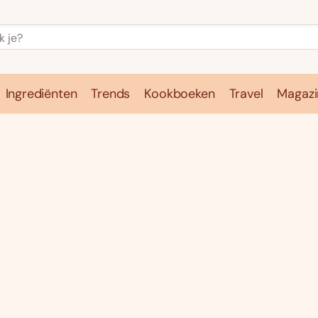
Ingrediënten
Trends
Kookboeken
Travel
Magazi
e
Kookschool
Ingrediënten
Trends
Kookboeken