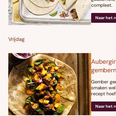
compleet.
Naar het 
Vrijdag
Aubergin
gemberm
Gember geef
smaken wel i
recept hoef
Naar het 