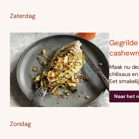
Zaterdag
Gegrilde
cashewn
Maak nu dez
chilisaus e
Eet smakelij
Naar het 
Zondag