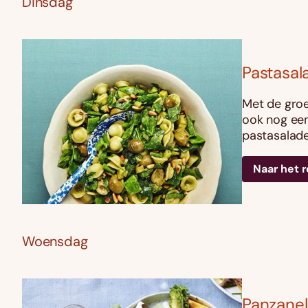
Dinsdag
Pastasal
Met de groen
ook nog een
pastasalade
Naar het 
Woensdag
Panzanel