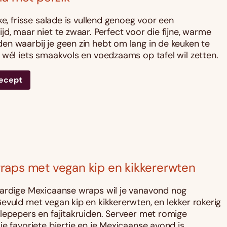
ke, frisse salade is vullend genoeg voor een
jd, maar niet te zwaar. Perfect voor die fijne, warme
n waarbij je geen zin hebt om lang in de keuken te
 wél iets smaakvols en voedzaams op tafel wil zetten.
recept
aps met vegan kip en kikkererwten
ardige Mexicaanse wraps wil je vanavond nog
evuld met vegan kip en kikkererwten, en lekker rokerig
lepepers en fajitakruiden. Serveer met romige
je favoriete biertje en je Mexicaanse avond is