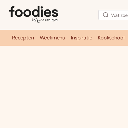
Recepten
Weekmenu
Inspiratie
Kookschool
Recepten
Weekmenu
Inspirati