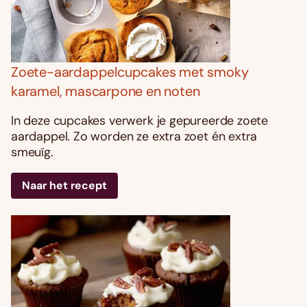
Zoete-aardappelcupcakes met smoky
karamel, mascarpone en noten
In deze cupcakes verwerk je gepureerde zoete
aardappel. Zo worden ze extra zoet én extra
smeuïg.
Naar het recept