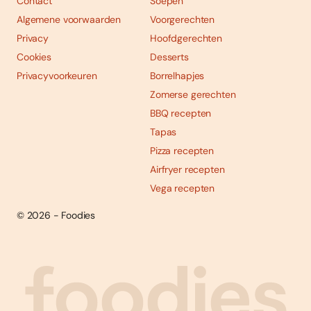
Contact
Soepen
Algemene voorwaarden
Voorgerechten
Privacy
Hoofdgerechten
Cookies
Desserts
Privacyvoorkeuren
Borrelhapjes
Zomerse gerechten
BBQ recepten
Tapas
Pizza recepten
Airfryer recepten
Vega recepten
© 2026 - Foodies
Social
Foodies 08/2026
Tropische smaakexplosies
media
Abonneren
Bestellen