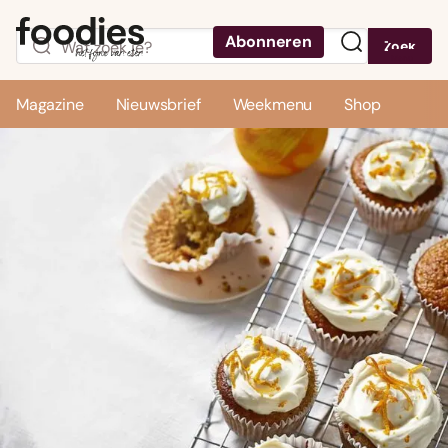
Abonneren
Zoek
Menu
Magazine
Nieuwsbrief
Weekmenu
Shop