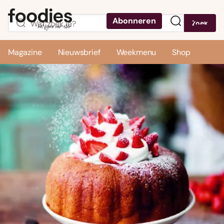
Abonneren
Zoek
Menu
Magazine
Nieuwsbrief
Weekmenu
Shop