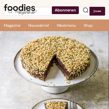
Abonneren
Zoek
Menu
Magazine
Nieuwsbrief
Weekmenu
Shop