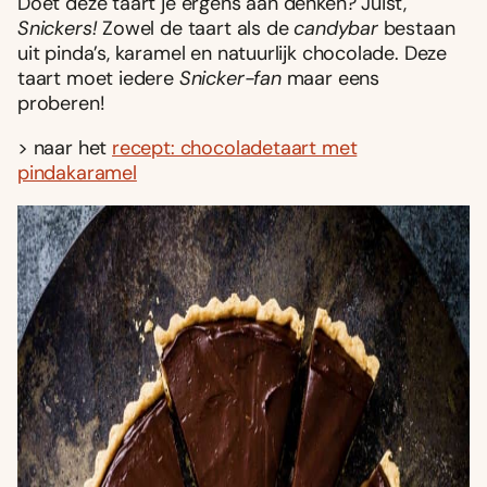
Doet deze taart je ergens aan denken? Juist,
Snickers!
Zowel de taart als de
candybar
bestaan
uit pinda’s, karamel en natuurlijk chocolade. Deze
taart moet iedere
Snicker-fan
maar eens
proberen!
> naar het
recept: chocoladetaart met
pindakaramel