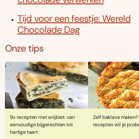
Tijd voor een feestje: Wereld
Chocolade Dag
Onze tips
Foodies 08/2026
Tropische smaakexplosies
9x recepten met snijbiet: van
Zelf baklava maken?
Abonneren
eenvoudige bijgerechten tot
recepten wil je prob
hartige taart
Bestellen