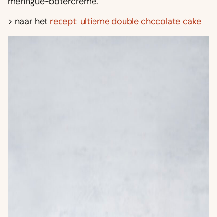
meringue-botercrème.
> naar het
recept: ultieme double chocolate cake