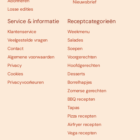
Abonneren
Nieuwsbrief
Losse edities
Service & informatie
Receptcategorieën
Klantenservice
Weekmenu
Veelgestelde vragen
Salades
Contact
Soepen
Algemene voorwaarden
Voorgerechten
Privacy
Hoofdgerechten
Cookies
Desserts
Privacyvoorkeuren
Borrelhapjes
Zomerse gerechten
BBQ recepten
Tapas
Pizza recepten
Airfryer recepten
Vega recepten