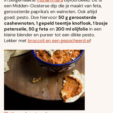
In zelfgemaakte
muhammara
bijvoorbeeld. Dit is
een Midden-Oosterse dip die je maakt van feta,
geroosterde paprika’s en walnoten. Ook altijd
goed: pesto. Doe hiervoor
50 g geroosterde
cashewnoten, 1 gepeld teentje knoflook, 1 bosje
peterselie, 50 g feta
en
200 ml olijfolie
in een
kleine blender en pureer tot een dikke pesto.
Lekker met
broccoli en een gepocheerd ei
!