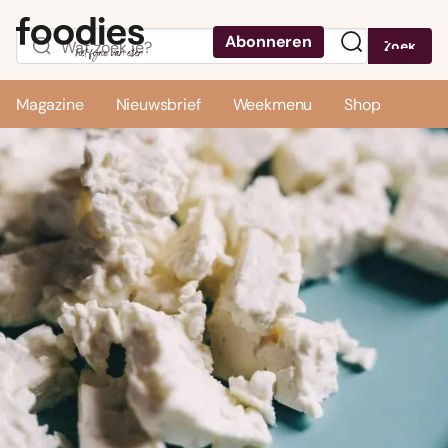
Abonneren
Zoek
Menu
Magazine
Nieuwsbrief
Weekmenu
Shop