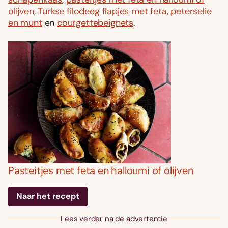
olijven
,
Turkse filodeeg flapjes met feta, peterselie
en munt
en
courgettebeignets
.
Pasteitjes met feta en halloumi of olijven
Naar het recept
Lees verder na de advertentie