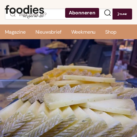
Abonneren
Zoek
Menu
Magazine
Nieuwsbrief
Weekmenu
Shop