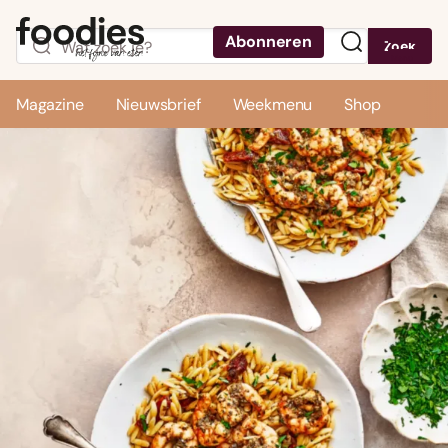
Abonneren
Zoek
Menu
Magazine
Nieuwsbrief
Weekmenu
Shop