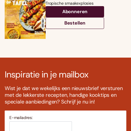
Tropische smaakexplosies
Abonneren
Bestellen
Inspiratie in je mailbox
Wist je dat we wekelijks een nieuwsbrief versturen
met de lekkerste recepten, handige kooktips en
Foodies 08/2026
speciale aanbiedingen? Schrijf je nu in!
Tropische smaakexplosies
Abonneren
E-mailadres:
Bestellen