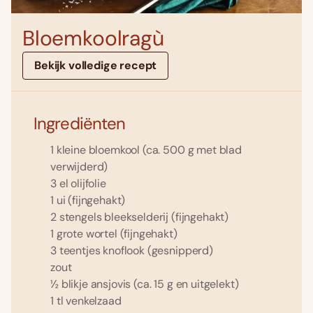
Bloemkoolragù
Bekijk volledige recept
Ingrediënten
1 kleine bloemkool (ca. 500 g met blad
verwijderd)
3 el olijfolie
1 ui (fijngehakt)
2 stengels bleekselderij (fijngehakt)
1 grote wortel (fijngehakt)
3 teentjes knoflook (gesnipperd)
zout
½ blikje ansjovis (ca. 15 g en uitgelekt)
1 tl venkelzaad