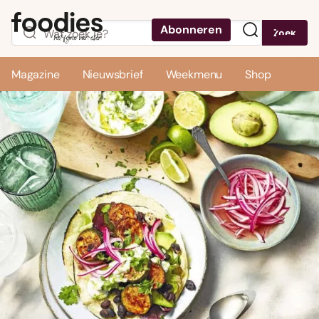
Abonneren
Zoek
Menu
Magazine
Nieuwsbrief
Weekmenu
Shop