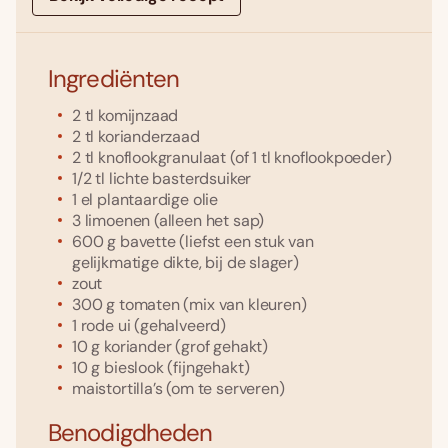
Ingrediënten
2
tl
komijnzaad
2
tl
korianderzaad
2
tl
knoflookgranulaat
(of 1 tl knoflookpoeder)
1/2
tl
lichte basterdsuiker
1
el
plantaardige olie
3
limoenen
(alleen het sap)
600
g
bavette
(liefst een stuk van
gelijkmatige dikte, bij de slager)
zout
300
g
tomaten
(mix van kleuren)
1
rode ui
(gehalveerd)
10
g
koriander
(grof gehakt)
10
g
bieslook
(fijngehakt)
maistortilla’s
(om te serveren)
Benodigdheden