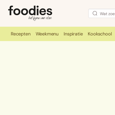
Recepten
Weekmenu
Inspiratie
Kookschool
Recepten
Weekmenu
Inspirati