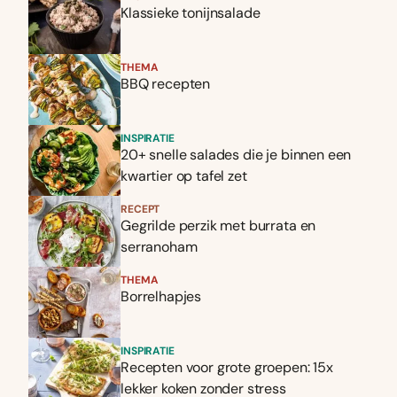
Klassieke tonijnsalade
THEMA
BBQ recepten
INSPIRATIE
20+ snelle salades die je binnen een
kwartier op tafel zet
RECEPT
Gegrilde perzik met burrata en
serranoham
THEMA
Borrelhapjes
INSPIRATIE
Recepten voor grote groepen: 15x
lekker koken zonder stress