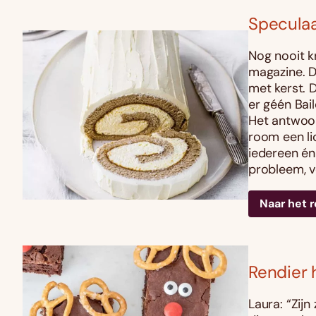
Speculaa
Nog nooit k
magazine. D
met kerst. 
er géén Bail
Het antwoor
room een li
iedereen én 
probleem, v
Naar het 
Rendier 
Laura: “Zijn