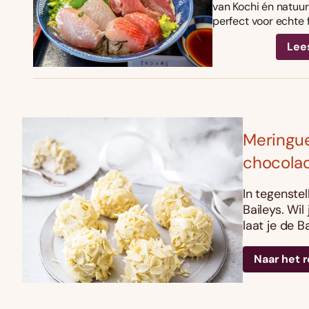
van Kochi én natuurl
perfect voor echte 
Lee
Meringue
chocola
In tegenstel
Baileys. Wi
laat je de 
Naar het 