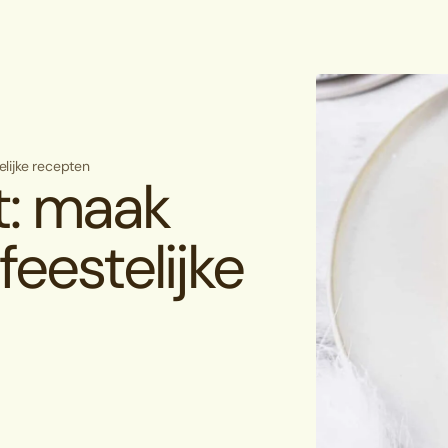
elijke recepten
t: maak
eestelijke