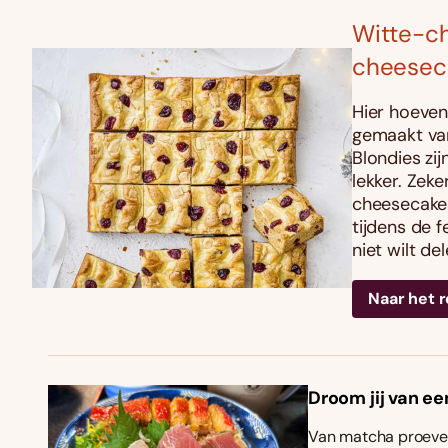
Witte-ch
cheesec
Hier hoeven
gemaakt van
Blondies zi
lekker. Zeke
cheesecakesw
tijdens de f
niet wilt de
Naar het 
Droom jij van ee
Van matcha proeven