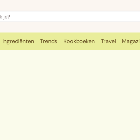
Ingrediënten
Trends
Kookboeken
Travel
Magazi
e
Kookschool
Ingrediënten
Trends
Kookboeken