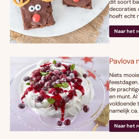
dit soort ba
decoraties 
hoeft echt n
Naar het 
Pavlova 
Niets mooie
feestdagen.
de prachti
en munt. Al 
voldoende t
namelijk ca.
Naar het 