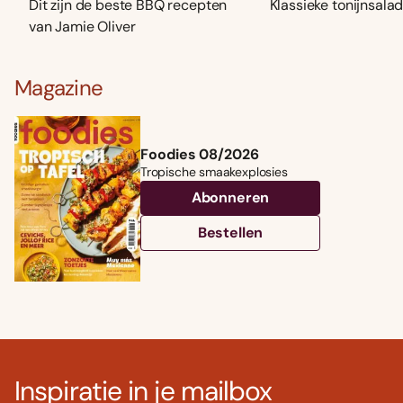
Dit zijn de beste BBQ recepten
Klassieke tonijnsala
van Jamie Oliver
Magazine
Foodies 08/2026
Tropische smaakexplosies
Abonneren
Bestellen
Inspiratie in je mailbox