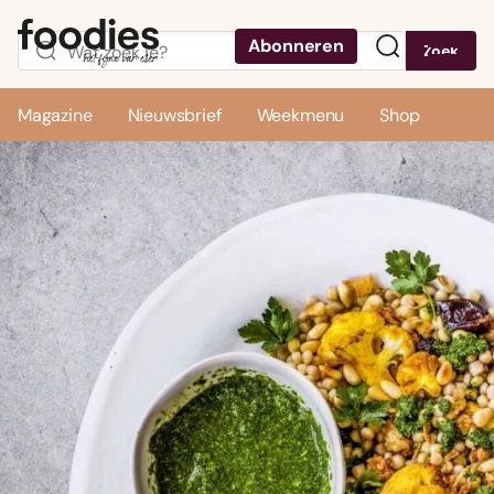
Abonneren
Zoek
Menu
Magazine
Nieuwsbrief
Weekmenu
Shop