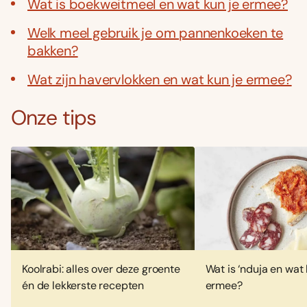
Wat is boekweitmeel en wat kun je ermee?
Welk meel gebruik je om pannenkoeken te
bakken?
Wat zijn havervlokken en wat kun je ermee?
Onze tips
Koolrabi: alles over deze groente
Wat is ‘nduja en wat 
én de lekkerste recepten
ermee?