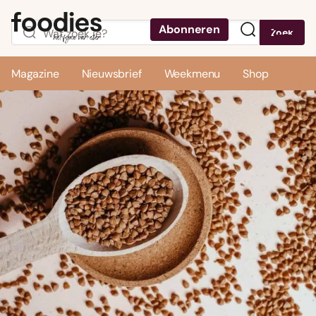
Abonneren
Zoek
Menu
Magazine
Nieuwsbrief
Weekmenu
Shop