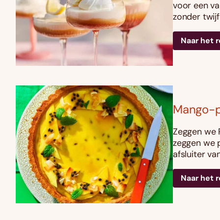
voor een v
zonder twij
Naar het 
Mango-p
Zeggen we P
zeggen we p
afsluiter va
Naar het 