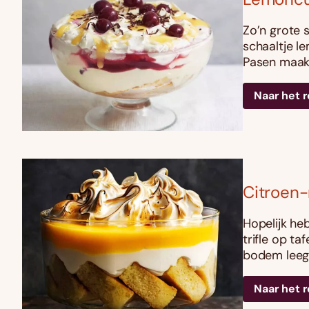
Zo’n grote s
schaaltje l
Pasen maak 
Naar het 
Citroen-
Hopelijk heb
trifle op t
bodem leeg
Naar het 