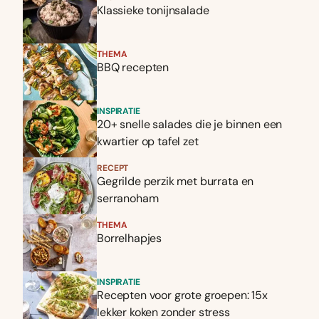
Klassieke tonijnsalade
THEMA
BBQ recepten
INSPIRATIE
20+ snelle salades die je binnen een
kwartier op tafel zet
RECEPT
Gegrilde perzik met burrata en
serranoham
THEMA
Borrelhapjes
INSPIRATIE
Recepten voor grote groepen: 15x
lekker koken zonder stress