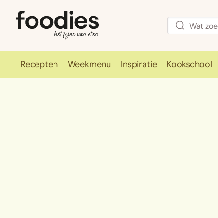
Recepten
Weekmenu
Inspiratie
Kookschool
Recepten
Weekmenu
Inspirati