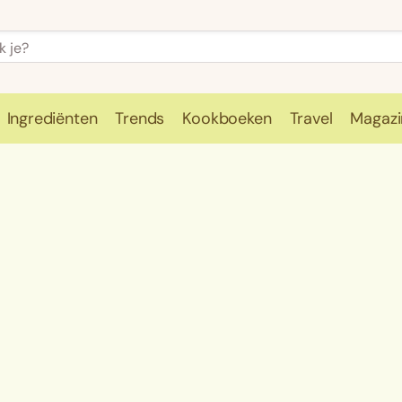
Ingrediënten
Trends
Kookboeken
Travel
Magazi
e
Kookschool
Ingrediënten
Trends
Kookboeken