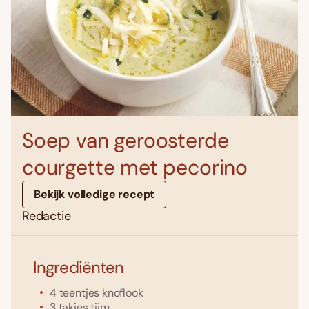
Soep van geroosterde
courgette met pecorino
Bekijk volledige recept
Redactie
Ingrediënten
4
teentjes
knoflook
3
takjes
tijm