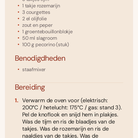
1
takje
rozemarijn
3
courgettes
2
el
olijfolie
zout en peper
1
groentebouillonblokje
50
ml
slagroom
100
g
pecorino
(stuk)
Benodigdheden
staafmixer
Bereiding
Verwarm de oven voor (elektrisch:
200°C / hetelucht: 175°C / gas: stand 3).
Pel de knoflook en snijd hem in plakjes.
Was de tijm en ris de blaadjes van de
takjes. Was de rozemarijn en ris de
naaldjes van de takjes. Was de