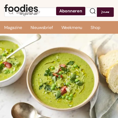
Abonneren
Zoek
Menu
Magazine
Nieuwsbrief
Weekmenu
Shop